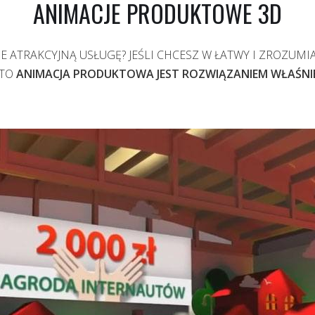
ANIMACJE PRODUKTOWE 3D
 ATRAKCYJNĄ USŁUGĘ? JEŚLI CHCESZ W ŁATWY I ZROZUMIA
 TO
ANIMACJA PRODUKTOWA JEST ROZWIĄZANIEM WŁAŚNIE 