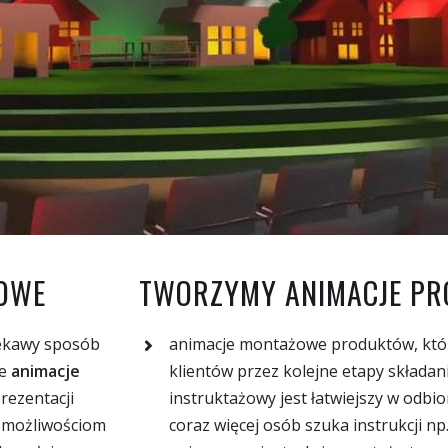
TOWE
TWORZYMY ANIMACJE PR
iekawy sposób
animacje montażowe produktów, któr
że
animacje
klientów przez kolejne etapy składan
rezentacji
instruktażowy jest łatwiejszy w odbi
m możliwościom
coraz więcej osób szuka instrukcji n