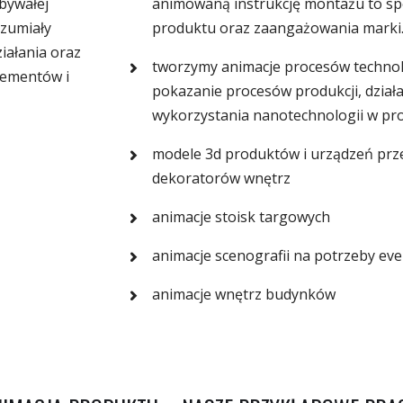
bywałej
animowaną instrukcję montażu to sp
ozumiały
produktu oraz zaangażowania marki
iałania oraz
tworzymy animacje procesów technol
lementów i
pokazanie procesów produkcji, dział
wykorzystania nanotechnologii w pr
modele 3d produktów i urządzeń prze
dekoratorów wnętrz
animacje stoisk targowych
animacje scenografii na potrzeby ev
animacje wnętrz budynków