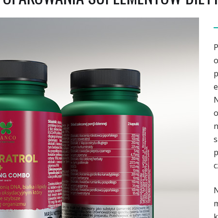
P
o
p
e
N
o
n
s
p
c
N
m
k