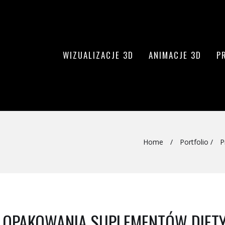
WIZUALIZACJE 3D
ANIMACJE 3D
P
Home
/
Portfolio
/
P
A OPAKOWANIA SUPLEMENTÓW DIET