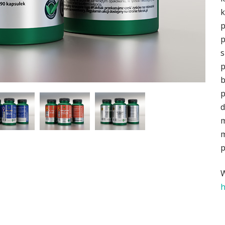
k
p
p
s
p
b
p
d
m
m
p
W
h