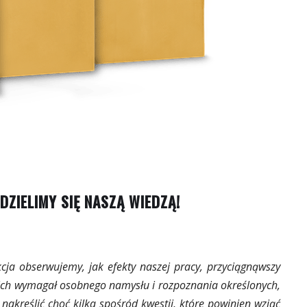
ZIELIMY SIĘ NASZĄ WIEDZĄ!
kcja obserwujemy, jak efekty naszej pracy, przyciągnąwszy
 nich wymagał osobnego namysłu i rozpoznania określonych,
nakreślić choć kilka spośród kwestii, które powinien wziąć