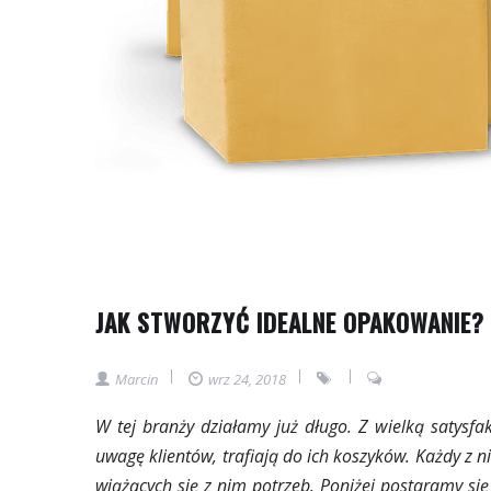
JAK STWORZYĆ IDEALNE OPAKOWANIE? D
Marcin
wrz 24, 2018
W tej branży działamy już długo. Z wielką satysfa
uwagę klientów, trafiają do ich koszyków. Każdy z
wiążących się z nim potrzeb. Poniżej postaramy się 