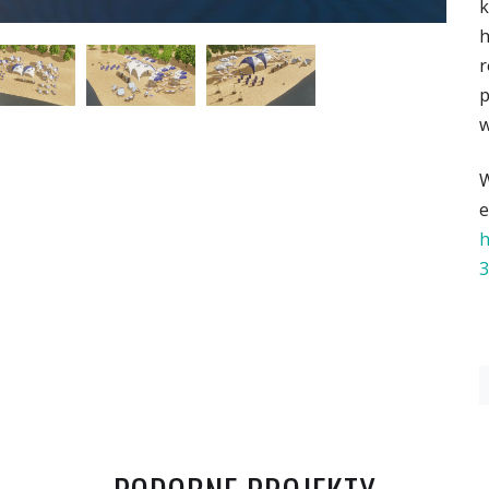
k
h
r
p
w
W
e
h
3