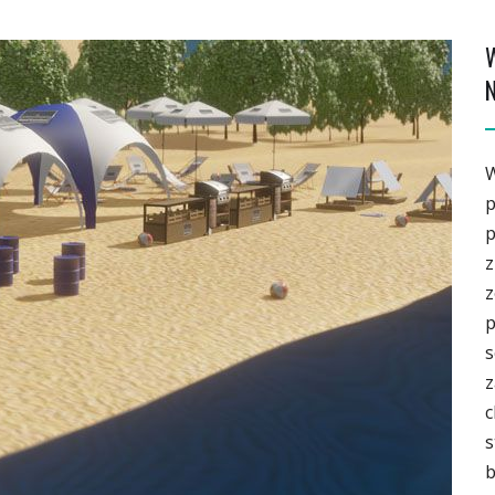
W
p
p
z
z
p
s
z
c
s
b